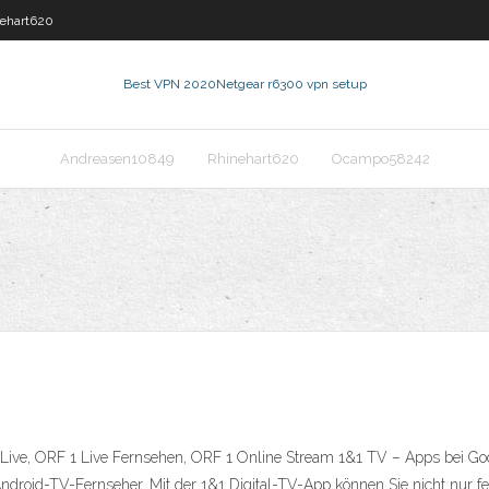
ehart620
Best VPN 2020
Netgear r6300 vpn setup
Andreasen10849
Rhinehart620
Ocampo58242
ive, ORF 1 Live Fernsehen, ORF 1 Online Stream 1&1 TV – Apps bei Goog
Android-TV-Fernseher. Mit der 1&1 Digital-TV-App können Sie nicht nur 